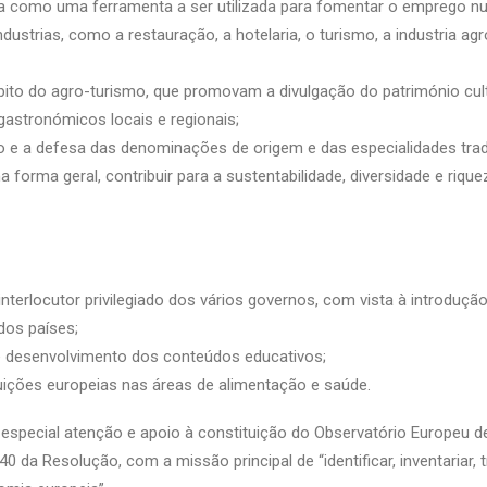
 como uma ferramenta a ser utilizada para fomentar o emprego nu
dustrias, como a restauração, a hotelaria, o turismo, a industria agr
mbito do agro-turismo, que promovam a divulgação do património cult
gastronómicos locais e regionais;
o e a defesa das denominações de origem e das especialidades trad
 forma geral, contribuir para a sustentabilidade, diversidade e riqu
nterlocutor privilegiado dos vários governos, com vista à introdu
dos países;
 e desenvolvimento dos conteúdos educativos;
uições europeias nas áreas de alimentação e saúde.
á especial atenção e apoio à constituição do Observatório Europeu
 da Resolução, com a missão principal de “identificar, inventariar, tr