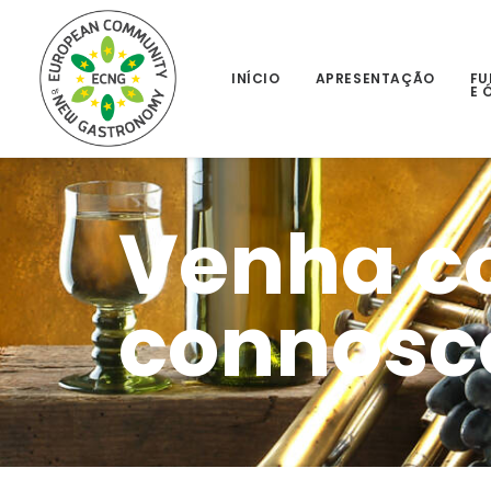
INÍCIO
APRESENTAÇÃO
FU
E 
Venha c
connosc